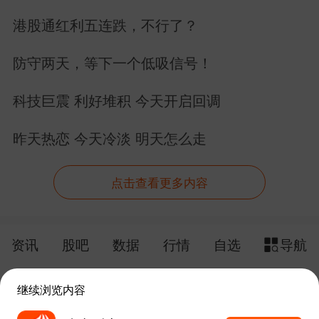
他马斯克的愿景远不止于工业场景。“届时
长，别搞错方向
港股通红利五连跌，不行了？
机器人应用场景会进一步扩充，你基本可
以要求它做任何想做的事，比如照看孩
防守两天，等下一个低吸信号！
子、宠物和年迈的父母。”
这番话，将Opti
科技巨震 利好堆积 今天开启回调
mus的定位从专用工具跃升为通用助手，
其未来想象空间被指数级放大。
昨天热恋 今天冷淡 明天怎么走
与机器人进展相呼应的是特斯拉的另一项
点击查看更多内容
核心AI技术——完全自动驾驶（FSD）。
马斯克直言自动驾驶“是一个已解决的问
资讯
股吧
数据
行情
自选
导航
题”，并给出了明确的推广节奏：Robotaxi
触屏版
电脑版
业务年底前将在美国广泛推广；更关键的
继续浏览内容
是，下个月，监督状态下的FSD有望在欧