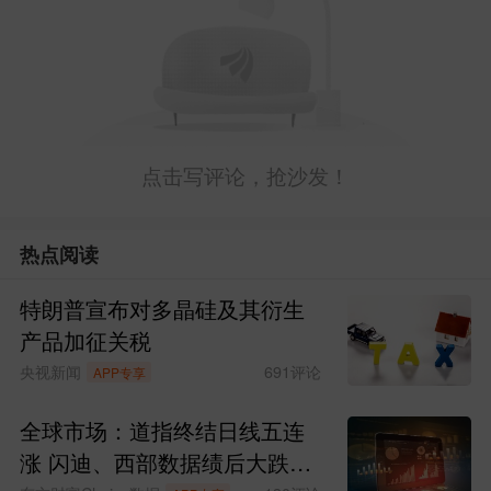
官方日程中并未安排这场对话，马斯克的
出现本身就成了媒体追逐的焦点。这种“反
差感”正是马斯克一贯的作风——不按常理
出牌，却总能成为话题中心。
点击写评论，抢沙发！
而他也的确不负众望地带来了最硬核的信
息。
热点阅读
马斯克在对话中明确勾勒了Optimus人形
特朗普宣布对多晶硅及其衍生
机器人的商业化路径。
“目前已有部分
机器
产品加征关税
人
在特斯拉工厂执行简单任务，”他透
央视新闻
691
评论
APP专享
露，“今年年底能处理更复杂的工业任务，
全球市场：道指终结日线五连
明年年底将向公众出售。”
涨 闪迪、西部数据绩后大跌