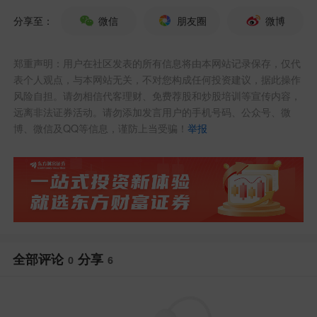
分享至：
微信
朋友圈
微博
郑重声明：用户在社区发表的所有信息将由本网站记录保存，仅代
表个人观点，与本网站无关，不对您构成任何投资建议，据此操作
风险自担。请勿相信代客理财、免费荐股和炒股培训等宣传内容，
远离非法证券活动。请勿添加发言用户的手机号码、公众号、微
马斯克突然现身，信息量爆炸
博、微信及QQ等信息，谨防上当受骗！
举报
达沃斯世界经济论坛一向是全球政商精英
的年度盛会，但马斯克多年来对其态度颇
为冷淡。他曾公开表示这个论坛“听起来无
聊”，质疑其“必要性”。正因如此，他今年
全部评论
分享
0
6
的突然现身才更具戏剧性。