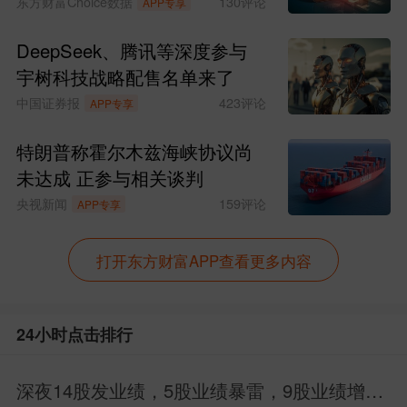
SpaceX涨超6%
东方财富Choice数据
130
评论
APP专享
DeepSeek、腾讯等深度参与
宇树科技战略配售名单来了
中国证券报
423
评论
APP专享
特朗普称霍尔木兹海峡协议尚
未达成 正参与相关谈判
央视新闻
159
评论
APP专享
他进一步阐释了上市的前提：“我们有信心
打开东方财富APP查看更多内容
其可靠性极高、安全性极高、功能范围也
非常广。” 只有当这些条件齐备，Optimus
24小时点击排行
才会真正进入消费市场。
深夜14股发业绩，5股业绩暴雷，9股业绩增