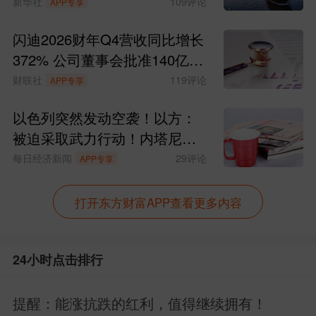
新华社
109
评论
APP专享
“股神”巴菲特旗下的伯克希尔·哈撒韦公司
闪迪2026财年Q4营收同比增长
在2025年第三季度
首次建仓谷歌母公司Al
372% 公司董事会批准140亿美
，买入约1785万股，持仓市值约43
phabet
元股票回购计划
财联社
119
评论
APP专享
亿美元，使其一跃成为伯克希尔的第十大
以色列突然发动空袭！以方：
重仓股。
被迫采取武力行动！内塔尼亚
胡“叫板”特朗普
每日经济新闻
29
评论
今年一季度，
继续大幅加码谷
伯克希尔
APP专享
歌，持股市值达到156亿美元，直接跃升
打开东方财富APP查看更多内容
到第7大重仓股
这一操作被市场视为巴菲特或其投资团队
24小时点击排行
对AI时代核心资产的一次重要认可。尽管
提醒：能涨抗跌的红利，值得继续拥有！
伯克希尔同期减持了
苹果
，但对谷歌的建