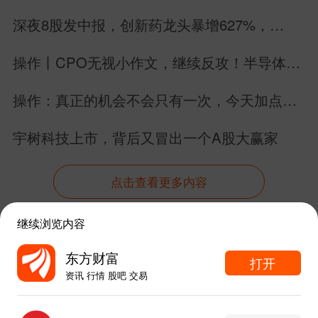
仓表明，其投资逻辑正在从传统的“消费品
深夜8股发中报，创新药龙头暴增627%，
MLCC暴雷，6股增长2股下滑
护城河”向“AI驱动的质量与增长”演进。谷
操作丨CPO无视小作文，继续反攻！半导体起
歌在AI模型、云计算和全球用户生态上的
飞，彻底稳了？
操作：真正的机会不会只有一次，今天加点
优势，获得了顶级价值投资者的背书，无
它，发车！
疑为全球AI应用方向的投资注入了强心
宇树科技上市，背后又冒出一个A股大赢家
剂。
点击查看更多内容
二、四大利空：海外宏云密布
继续浏览内容
1. 美联储“换帅”，市场已提前“加息”
资讯
股吧
数据
行情
自选
导航
东方财富
打开
北京时间5月15日，凯文·沃什正式接替鲍
资讯 行情 股吧 交易
触屏版
电脑版
东方财富APP内打开
威尔，市场给他的“见面礼”却是债市的一