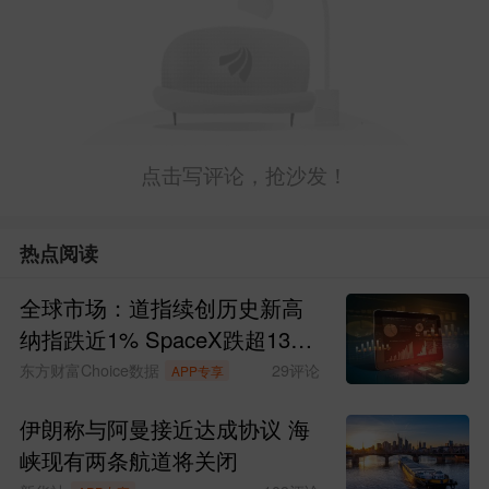
此举意义重大，它标志着大模型算力消费
正从面向企业的B端服务，走向面向广大
个人和中小开发者的C端普惠模式。用户
通过标准API接口即可调用30余款主流大
点击写评论，抢沙发！
模型（文本、多模态），将AI能力集成到
自己的应用或流程中。这极大地降低了AI
热点阅读
应用的门槛和成本，是算力基础设施走
向“水电煤”式公共服务的关键一步，直接
全球市场：道指续创历史新高
纳指跌近1% SpaceX跌超13%
利好整个AI算力产业链。
现货黄金涨超4%
东方财富Choice数据
29
评论
APP专享
3. 资本风向：伯克希尔历史性建仓谷歌，
伊朗称与阿曼接近达成协议 海
巨头押注AI未来
峡现有两条航道将关闭