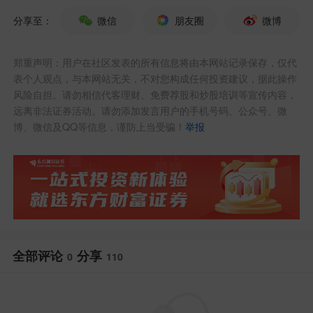
消费措施落地，为相关行业带来业绩改善
分享至：
微信
朋友圈
微博
预期。
郑重声明：用户在社区发表的所有信息将由本网站记录保存，仅代
表个人观点，与本网站无关，不对您构成任何投资建议，据此操作
2. 产业突破：上海电信首发Token资费套
风险自担。请勿相信代客理财、免费荐股和炒股培训等宣传内容，
餐，算力普惠时代开启
远离非法证券活动。请勿添加发言用户的手机号码、公众号、微
博、微信及QQ等信息，谨防上当受骗！
举报
5月15日，上海电信在2026年
中国电信
第
六届科技节上宣布，正式面向用户推出Tok
en（词元）算力服务，成为上海首个发布
Token资费套餐的运营商。其核心亮点是“1
元对应25万额度点”，用户可按量订购、用
全部评论
分享
0
110
多少买多少，并支持话费账单支付。