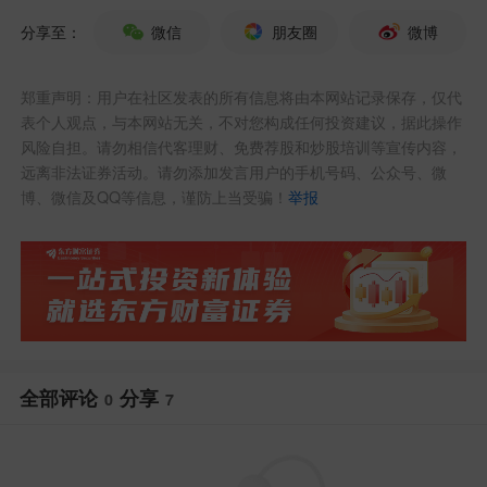
钻井，特别适用于页岩气、煤层气、致密
分享至：
微信
朋友圈
微博
油等非常规油气开发，在超长水平井、薄
郑重声明：用户在社区发表的所有信息将由本网站记录保存，仅代
储层追踪、复杂工况预警等场景展现显著
表个人观点，与本网站无关，不对您构成任何投资建议，据此操作
商业化价值。
风险自担。请勿相信代客理财、免费荐股和炒股培训等宣传内容，
远离非法证券活动。请勿添加发言用户的手机号码、公众号、微
博、微信及QQ等信息，谨防上当受骗！
举报
2025年蓝海智信实现扣非净利润1540.38
万元，超额完成1500万元业绩承诺，并贡
献1540万元扣非净利，预计2026年实现净
利润8000万元，并购重组效果明显。
神开股份依托蓝海智信的模块化、智能化
全部评论
分享
0
7
产品，推进“战略出海”，组建本地化团
队，协同高端装备与AI技术协同出海，提