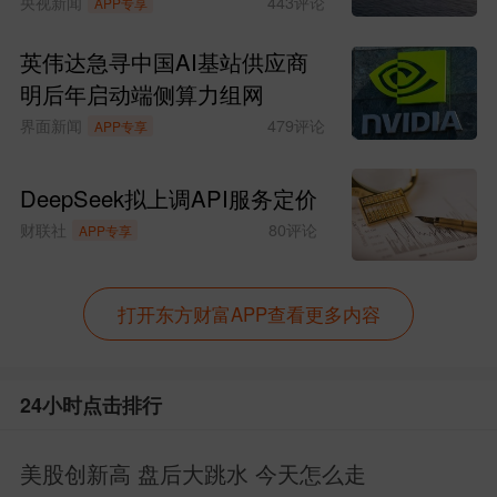
时”
央视新闻
443
评论
APP专享
英伟达急寻中国AI基站供应商
明后年启动端侧算力组网
界面新闻
479
评论
APP专享
DeepSeek拟上调API服务定价
财联社
80
评论
APP专享
打开东方财富APP查看更多内容
24小时点击排行
美股创新高 盘后大跳水 今天怎么走