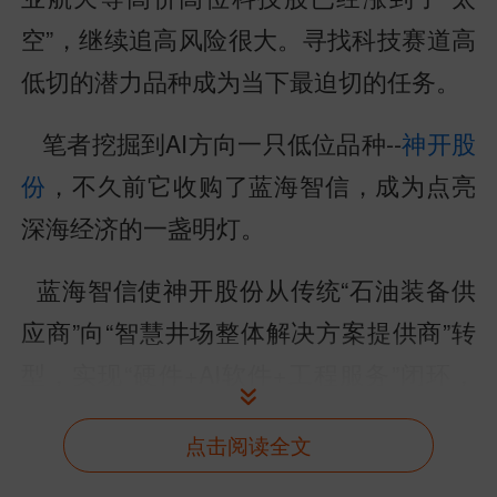
空”，继续追高风险很大。寻找科技赛道高
低切的潜力品种成为当下最迫切的任务。
笔者挖掘到AI方向一只低位品种--
神开股
份
，不久前它收购了蓝海智信，成为点亮
深海经济的一盏明灯。
蓝海智信使神开股份从传统“石油装备供
应商”向“智慧井场整体解决方案提供商”转
型，实现“硬件+AI软件+工程服务”闭环，
单井服务附加值提升30%-50%。
点击阅读全文
其技术体系支持远程化、少人化、自主化