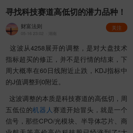
寻找科技赛道高低切的潜力品种！
财富法则
关注
05-16 23:02
· 湖南
这波从4258展开的调整，是对大盘技术
指标超买的修正，并不是行情的结束，下
周大概率在60日线附近止跌，KDJ指标中
的J值调整到0附近。
这波调整的本质是科技赛道的高低切，周
五低位的
机器人
赛道开始冒头，就是一个
信号，那些CPO/光模块、半导体芯片、商
业航天等高价高位科技股已经涨到了“太