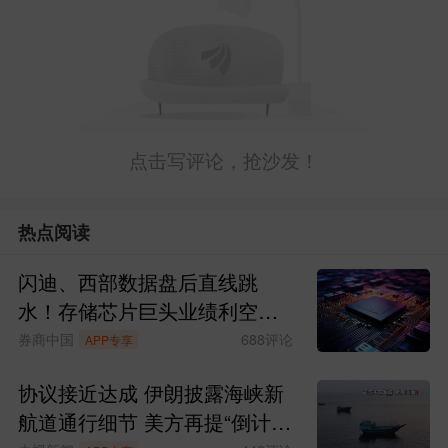
升海外收入占比。
发布于
神开股份吧
东方财富Android版
点击写评论，抢沙发！
热点阅读
闪迪、西部数据盘后直线跳
水！存储芯片巨头业绩利空来
袭
券商中国
688
评论
APP专享
协议接近达成 伊朗披露海峡新
航道通行细节 美方再提“倒计