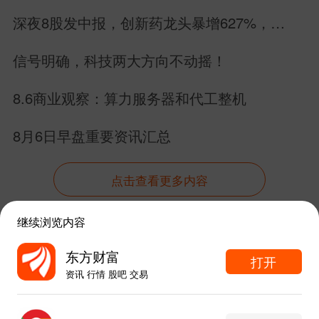
深夜8股发中报，创新药龙头暴增627%，
MLCC暴雷，6股增长2股下滑
信号明确，科技两大方向不动摇！
8.6商业观察：算力服务器和代工整机
8月6日早盘重要资讯汇总
点击查看更多内容
继续浏览内容
资讯
股吧
数据
行情
自选
导航
东方财富
打开
资讯 行情 股吧 交易
触屏版
电脑版
东方财富APP内打开
给网站提点意见
下载APP