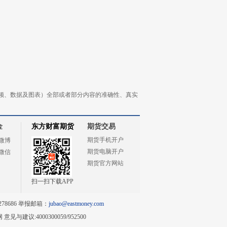
频、数据及图表）全部或者部分内容的准确性、真实
金
东方财富期货
期货交易
期货手机开户
微博
期货电脑开户
微信
期货官方网站
扫一扫下载APP
78686 举报邮箱：
jubao@eastmoney.com
网
意见与建议:4000300059/952500