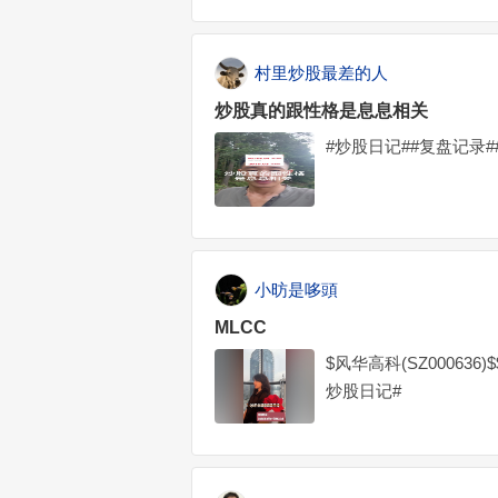
村里炒股最差的人
炒股真的跟性格是息息相关
#炒股日记##复盘记录#
小昉是哆頭
MLCC
$风华高科(SZ000636)
炒股日记#