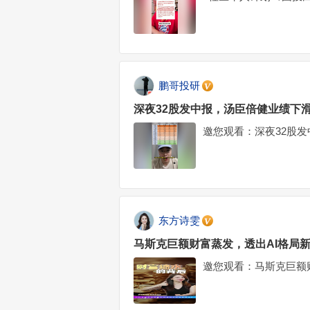
鹏哥投研
深夜32股发中报，汤臣倍健业绩下滑
邀您观看：深夜32股
东方诗雯
马斯克巨额财富蒸发，透出AI格局
邀您观看：马斯克巨额