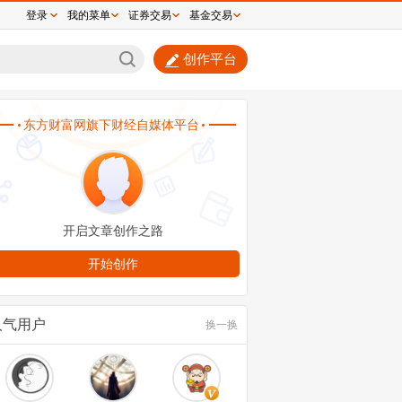
登录
我的菜单
证券交易
基金交易
创作平台
0.8元！宇树科技发行价定了，609亿市值贵
贵？
人气用户
换一换