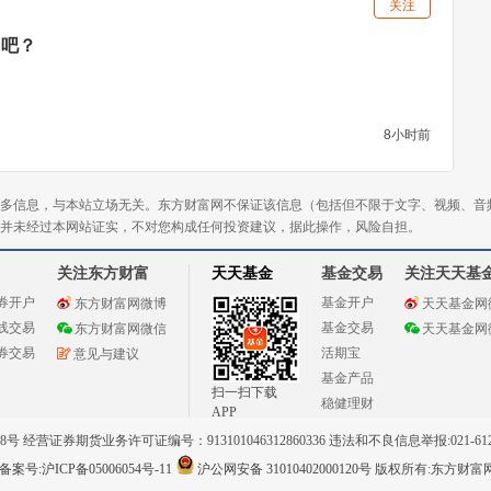
关注
了吧？
8小时前
多信息，与本站立场无关。东方财富网不保证该信息（包括但不限于文字、视频、音
并未经过本网站证实，不对您构成任何投资建议，据此操作，风险自担。
关注东方财富
天天基金
基金交易
关注天天基
券开户
基金开户
东方财富网微博
天天基金网
线交易
基金交易
东方财富网微信
天天基金网
券交易
活期宝
意见与建议
基金产品
扫一扫下载
稳健理财
APP
 经营证券期货业务许可证编号：913101046312860336 违法和不良信息举报:021-612
案号:沪ICP备05006054号-11
沪公网安备 31010402000120号
版权所有:东方财富