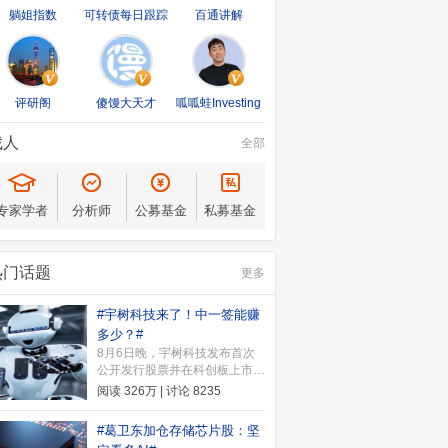
躺姐指数
可转债每日跟踪
百通讲解
评研阁
傻馒大天才
呱呱蛙Investing
找人
全部
专家学者
分析师
公募基金
私募基金
热门话题
更多
#宇树科技来了！中一签能赚
多少？#
8月6日晚，宇树科技发布首次
公开发行股票并在科创板上市发
行公告。公告显示，本次发行价
阅读
326万
| 讨论
8235
格为150.80元/股，本次发行价
格确定后，宇树科技上市时市值
#葛卫东加仓存储芯片股：坚
约为609.93亿元。8月10日（周