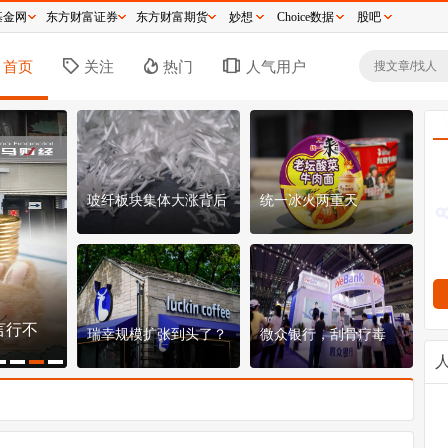
基金网
东方财富证券
东方财富期货
妙想
Choice数据
股吧
首页
关注
热门
人气用户
玻纤板块集体大涨背后
统一冰火两重天
言行不
椰子水第一股崩盘背后，是一场巨头收割的阳
15
瑞幸规模扩张到头了？
微众银行，刮骨疗毒
谋
不