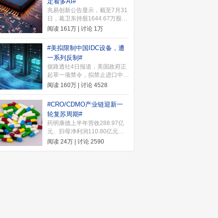
定看多AI#
一）开始打新，希望股友们都能
兆易创新公告显示，截至7月31
中签。快来许愿池许下你的愿望
日，葛卫东持股1644.67万股，
~ 下一个中签的就是你>>
较一季度末增持18.51万股；其
阅读
161万
| 讨论
1万
妻王萍持股859.99万股，增持
102.67万股。葛卫东近期发文
#美拟限制中国IDC设备，遭
坚定看多AI，表示"我是相信没
一系列反制#
结束的"。
据路透社4日报道，美国政府正
起草一项禁令，拟禁止进口中国
新型号的数据中心组件，以保护
阅读
160万
| 讨论
4528
支撑人工智能(AI)发展的关键基
础设施。2026年8月5日，中国
#CRO/CDMO产业链迎新一
商务部针对美国联邦通信委员会
轮复苏周期#
（FCC）和美国国土安全部
药明康德上半年营收288.97亿
（DHS）近期采取的一系列涉
元、归母净利润110.80亿元首
华消极措施，宣布实施多项反制
破百亿，将2026年整体收入指
行动。
阅读
24万
| 讨论
2590
引上调至585亿至605亿元。机
构指出，海内外需求共振推动
CRO/CDMO产业链进入新一轮
复苏周期。