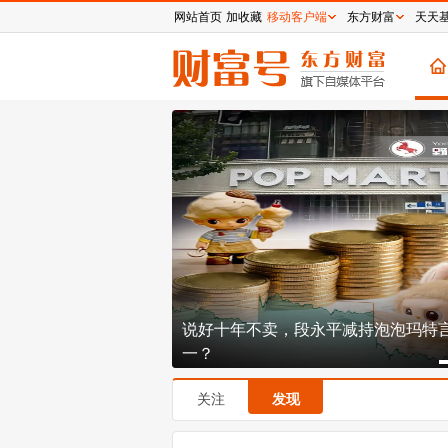
网站首页
加收藏
移动客户端
东方财富
天天
一哥反围剿，已杀疯了
说好十年不卖，段永平减持泡泡玛特
一？
关注
发现