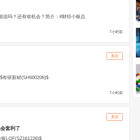
能追吗？还有啥机会？简介：#财经小板总
7小时前
关注
研新材(SH600206)$
7小时前
关注
机会套利了
OF(SZ161226)$