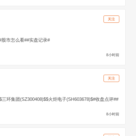
关注
#股市怎么看##实盘记录#
8小时前
关注
$$三环集团(SZ300408)$$火炬电子(SH603678)$#收盘点评##
8小时前