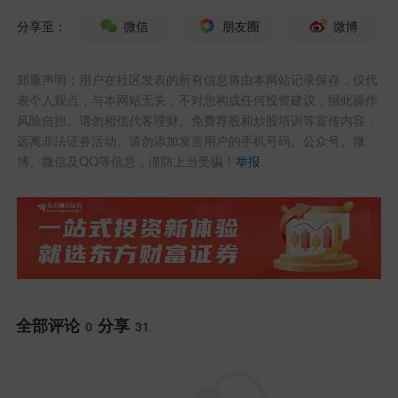
美股看多了感觉和A股越来越像，老登
分享至：
微信
朋友圈
微博
板块和小登板块泾渭分明，也不知道谁学
郑重声明：用户在社区发表的所有信息将由本网站记录保存，仅代
的谁。
表个人观点，与本网站无关，不对您构成任何投资建议，据此操作
风险自担。请勿相信代客理财、免费荐股和炒股培训等宣传内容，
欧洲股市周五表现也不行，主要股指
远离非法证券活动。请勿添加发言用户的手机号码、公众号、微
博、微信及QQ等信息，谨防上当受骗！
举报
普遍下跌2%左右。
全部评论
分享
0
31