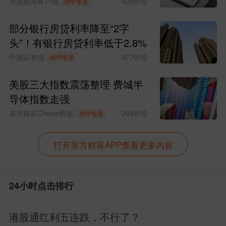
央视新闻客户端
920
评论
APP专享
第一、建立关税沟通机制，双方同意
部分银行房贷利率降至“2字
，也就是说以后可
成立贸易和投资理事会
头”！有银行房贷利率低于2.8%
以坐下来商量互降关税，贸易摩擦有了减
中国证券报
377
评论
APP专享
压阀。
美股三大指数震荡整理 费城半
有点类似于中美的一个联合仲裁机
导体指数走强
东方财富Choice数据
293
评论
构，解决企业之间的摩擦，进而控制两国
APP专享
经贸矛盾的温度。
打开东方财富APP查看更多内容
这对比较敏感的出口企业是利好，可
以解决大部分微观的企业矛盾，不让矛盾
24小时点击排行
升温到国家层面。
港股通红利五连跌，不行了？