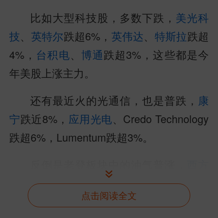
比如大型科技股，多数下跌，
美光科
技
、
英特尔
跌超6%，
英伟达
、
特斯拉
跌超
4%，
台积电
、
博通
跌超3%，这些都是今
年美股上涨主力。
还有最近火的光通信，也是普跌，
康
宁
跌近8%，
应用光电
、Credo Technology
跌超6%，Lumentum跌超3%。
反倒是老登板块中的油气普涨，
西方
石油
涨近5%，
埃克森美孚
涨超4%，
EOG
点击阅读全文
能源
涨超3%。