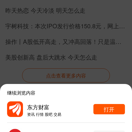
中方乳制
第二、非关税壁垒+破冰。
昨天热恋 今天冷淡 明天怎么走
品、水产品输美受阻，美方牛肉、禽肉入
华不顺，这次都说要实质性解决，对农业
宇树科技：本次IPO发行价格150.8元，网上申
购日为8月10日！
和食品贸易是实打实的利好。
操作丨A股低开高走，又冲高回落！只是温和
调整，划重点了！
中国买美国
第三、航空产业链合作。
美股创新高 盘后大跳水 今天怎么走
飞机，美国保障发动机和零件供应，航空
制造、维修相关企业供应链更稳了。
点击查看更多内容
看下来，中规中矩，没有特别超预期
继续浏览内容
资讯
股吧
数据
行情
自选
导航
的地方，懂王跑过来的目的也很明确，为
东方财富
打开
了对付中期选举。
资讯 行情 股吧 交易
触屏版
电脑版
东方财富APP内打开
所以不论是
农产品
还是关税水平，都