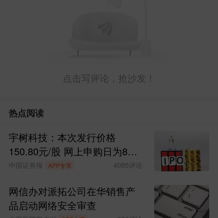
比较有意思的是，这轮美股、日股、
点击写评论，抢沙发！
韩股、A股、台湾加权指数等都突破了阶
段新高，唯独欧洲股市没有突破。
热点阅读
哦，还有港股。
宇树科技：本次发行价格
150.80元/股 网上申购日为8月
除了外围股市，还有一个消息影响明
10日
中国证券报
4095
评论
APP专享
天A股，那就是中美会谈结果，说实话，
网信办对派拓公司在华销售产
不算差。
品启动网络安全审查