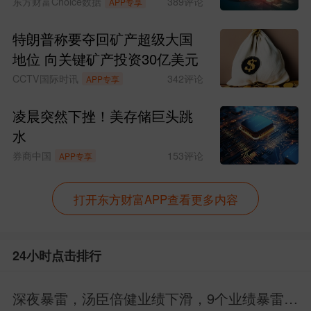
SpaceX涨超15%
东方财富Choice数据
389
评论
APP专享
算力在主力三个月净流出--2502亿基
特朗普称要夺回矿产超级大国
础上，板块上升空间有限，因为2379已经
地位 向关键矿产投资30亿美元
是技术性乖离170.57%最大，见月线图前
CCTV国际时讯
342
评论
APP专享
三次顶技术参数！
凌晨突然下挫！美存储巨头跳
水
券商中国
153
评论
APP专享
打开东方财富APP查看更多内容
24小时点击排行
所以，六月是算力的年季月共振，变盘概
深夜暴雷，汤臣倍健业绩下滑，9个业绩暴雷，