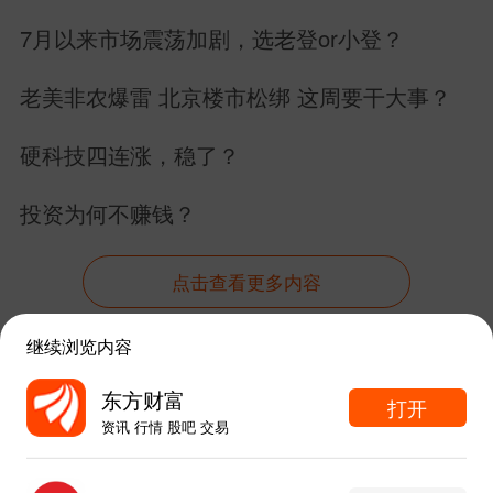
22个业绩增长
率高达90%！关键位是黄金分割238.2%22
7月以来市场震荡加剧，选老登or小登？
22，失守，调整最少到明年一季度(13
老美非农爆雷 北京楼市松绑 这周要干大事？
(3))！
硬科技四连涨，稳了？
这也同大盘2027年数列(34(3))变盘合拍。
投资为何不赚钱？
刚才说：美联储将美债大规模缩表对全球
资本市场影响是核级，首当其冲就是AI赛
点击查看更多内容
道！这也是巴菲特为什么持现金2797亿美
元踏空本轮AI炒作。
继续浏览内容
资讯
股吧
数据
行情
自选
导航
东方财富
打开
或许，六月是马科斯的
SpaceX
这个人类资
资讯 行情 股吧 交易
触屏版
电脑版
本市场最大的IPO，寻求火星上建百万人
东方财富APP内打开