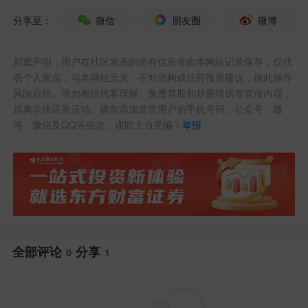
道！美股五大AI公司今年融资高达2600
分享至：
微信
朋友圈
微博
亿，资本回报尚未成效，连资本投入的折
郑重声明：用户在社区发表的所有信息将由本网站记录保存，仅代
旧都谈不上！原计划每季投入AI算力基础
表个人观点，与本网站无关，不对您构成任何投资建议，据此操作
建设450亿，大幅削减90%为40亿！
风险自担。请勿相信代客理财、免费荐股和炒股培训等宣传内容，
远离非法证券活动。请勿添加发言用户的手机号码、公众号、微
博、微信及QQ等信息，谨防上当受骗！
举报
市场立杆见影是股市回调，美债收益率推
高，美元强势便于发新债偿旧债。
全部评论
分享
0
1
回到目前A股算力创新高2379.18，上周成