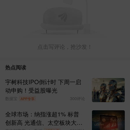
交天量，主力净流出-362亿，构筑-1.4%竖
碑线，下周是数列变盘敏感周(144(13(5))
选择方向，上周四创新高跌-2.77%，主力
净流出-214.65亿创今年单日最大量！恰好
是变盘敏感日(987(3))顶收阴，周四当天正
点击写评论，抢沙发！
是升势九转K9，所以就提供下周变盘突破
方向，下周一、四算力在K9下影线2291.2
热点阅读
受阻续跌，下周100%收阴，突破2291.2就
宇树科技IPO倒计时 下周一启
看浅套筹码峰2293的博弈，创新高2379站
动申购！受益股曝光
数据宝
300
评论
稳仍可看六月数列(34(5))变盘选择方向！
APP专享
但值得关注是今年二季度数列(13)是变盘
全球市场：纳指涨超1% 标普
敏感季！
创新高 光通信、太空板块大涨