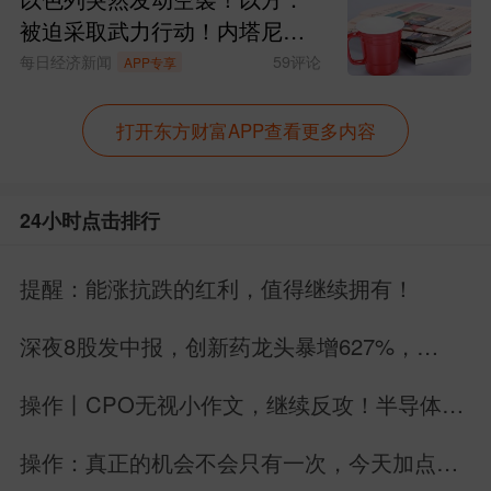
被迫采取武力行动！内塔尼亚
胡“叫板”特朗普
每日经济新闻
59
评论
APP专享
打开东方财富APP查看更多内容
24小时点击排行
提醒：能涨抗跌的红利，值得继续拥有！
深夜8股发中报，创新药龙头暴增627%，
MLCC暴雷，6股增长2股下滑
操作丨CPO无视小作文，继续反攻！半导体起
飞，彻底稳了？
操作：真正的机会不会只有一次，今天加点