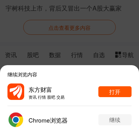
它，发车！
宇树科技上市，背后又冒出一个A股大赢家
点击查看更多内容
资讯
股吧
数据
行情
自选
导航
触屏版
电脑版
继续浏览内容
给网站提点意见
下载APP
东方财富
打开
资讯 行情 股吧 交易
手机东方财富网 eastmoney.com
东方财富APP内打开
网站备案号:沪ICP备05006054号-11
继续
Chrome浏览器
2
写评论...