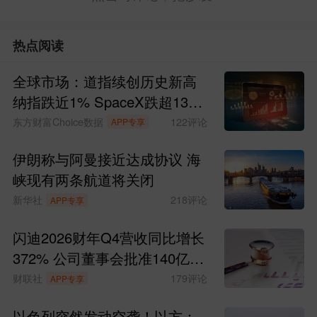
热点阅读
全球市场：道指续创历史新高
纳指跌近1% SpaceX跌超13%
现货黄金涨超4%
东方财富Choice数据
122
评论
APP专享
伊朗称与阿曼接近达成协议 海
峡现有两条航道将关闭
新华社
218
评论
APP专享
闪迪2026财年Q4营收同比增长
372% 公司董事会批准140亿美
元股票回购计划
财联社
179
评论
APP专享
以色列突然发动空袭！以方：