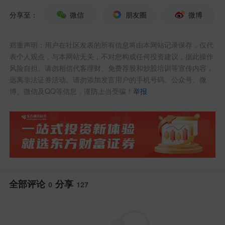
整体而言，经历了连续两天反弹，明天A
分享至：
微信
朋友圈
微博
股调整也是正常的。
郑重声明：用户在社区发表的所有信息将由本网站记录保存，仅代
其实涨跌不重要，投资最重要的是如何应
表个人观点，与本网站无关，不对您构成任何投资建议，据此操作
风险自担。请勿相信代客理财、免费荐股和炒股培训等宣传内容，
对！
远离非法证券活动。请勿添加发言用户的手机号码、公众号、微
博、微信及QQ等信息，谨防上当受骗！
举报
如果明天调整，继续践行大跌大买，小跌
小买的投资策略即可。
对于科技牛依旧保有信仰，继续拥抱大科
技不动摇！
全部评论
分享
0
127
而且新闻联播：
长线外资看好中国，持续
加码硬科技。