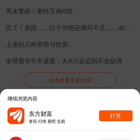
周末重磅！老特又画K线
完了！美国……打个伊朗还弹药不足……40万
亿美元美债拿什么还？
上涨的几种形势与性质。
全球股市牛市盛宴，大A只会迟到不会缺席
点击查看更多内容
继续浏览内容
资讯
股吧
数据
行情
自选
导航
东方财富
打开
资讯 行情 股吧 交易
触屏版
电脑版
东方财富APP内打开