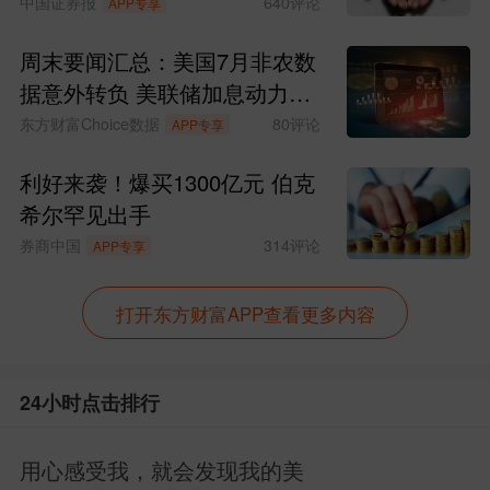
中国证券报
640
评论
APP专享
近期2026年中国GDP增速预期，核心驱动
周末要闻汇总：美国7月非农数
因素是中国科技创新的硬实力！时代真的
据意外转负 美联储加息动力骤
变了，现在拉动经济的是科技、高端制造
减
东方财富Choice数据
80
评论
APP专享
业、硬科技。等小登创造的财富外溢后，
利好来袭！爆买1300亿元 伯克
消费、周期蓝筹也受益的，后面也会估值
希尔罕见出手
修复 。
券商中国
314
评论
APP专享
最后，看完点赞，腰缠万贯，更多投资干
打开东方财富APP查看更多内容
货内容记得持续关注侯哥！
24小时点击排行
作者声明：个人观点，仅供参考
发布于
创作中心网页端
用心感受我，就会发现我的美