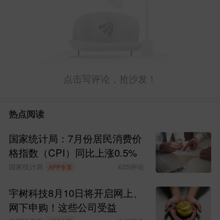
A股又上新闻联播了，重点是外资、硬科
技，现在我们在AI领域是世界唯一与美国
坐在一张桌子上的，潜力无限。
点击写评论，抢沙发！
热点阅读
国家统计局：7月份居民消费价
格指数（CPI）同比上涨0.5%
国家统计局
625
评论
APP专享
宇树科技8月10日将开启网上、
网下申购！这些公司受益
所以外资也疯狂押注，
摩根士丹利
、
高盛