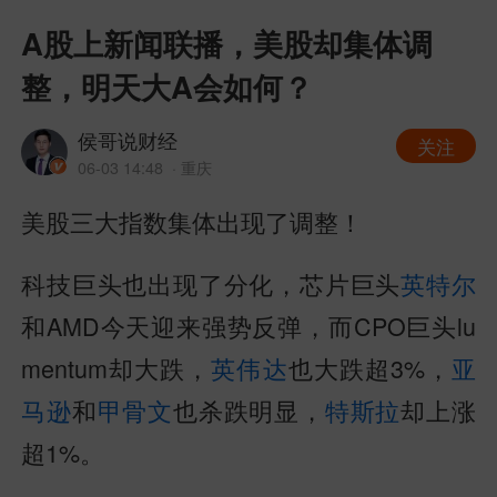
A股上新闻联播，美股却集体调
整，明天大A会如何？
侯哥说财经
关注
06-03 14:48
· 重庆
美股三大指数集体出现了调整！
科技巨头也出现了分化，芯片巨头
英特尔
和AMD今天迎来强势反弹，而CPO巨头lu
mentum却大跌，
英伟达
也大跌超3%，
亚
马逊
和
甲骨文
也杀跌明显，
特斯拉
却上涨
超1%。