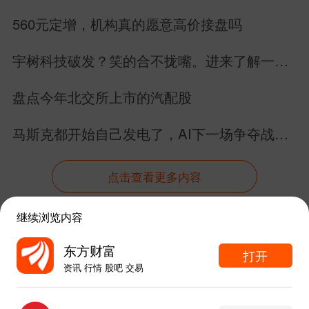
补涨空间。它的持仓不扎堆纯软件题材，
560元定增，机构真的愿意高价接盘吗
重仓全是数字经济硬件落地标的，绑定AI
算力基建、CPO上游配套产业链。基本面
宇树科技破发？笑的合不拢嘴。进来了解一下
具身智能的未来。
上，东数西算+全国一体化算力网纳入十五
盘点今年北交所上市的汽配股
五重点工程，国内智算、超算建设全年千
马斯克都开始自己发电了，AI下一场争夺战还
亿级投资，直接拉动温控、电源、光通信
是芯片吗？
（CPO）产业链需求，数字经济核心概念
点击查看更多内容
都是直接受益的方向，所以小小继续顺势
做多。
继续浏览内容
资讯
股吧
数据
行情
自选
导航
东方财富
打开
资讯 行情 股吧 交易
触屏版
电脑版
东方财富APP内打开