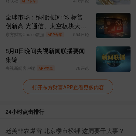
雨。
财联社
1418
评论
APP专享
全球市场：纳指涨超1% 标普
话不多说，今天操作帖划重点，上干货！
创新高 光通信、太空板块大涨
游戏、人工智能、创新药、半导体、
机器
SpaceX涨超15%
东方财富Choice数据
554
评论
APP专享
人
等板块今日思路分析来了，有持仓的看
8月8日晚间央视新闻联播要闻
过来啦！
小小每天坚持用心分享，分析板
集锦
块，整理热点传递给大家，各位的点赞就
央视新闻客户端
78
评论
APP专享
是对小小最大的支持。
打开东方财富APP查看更多内容
加仓一份
$南方数字经济混合C
数字经济：
(OTCFUND|019411)$
，这只最近回撤了一
24小时点击排行
点，小小正好再来吸一口，攒份额，近一
年涨幅115%，相对科技赛道来说还有不少
老美非农爆雷 北京楼市松绑 这周要干大事？