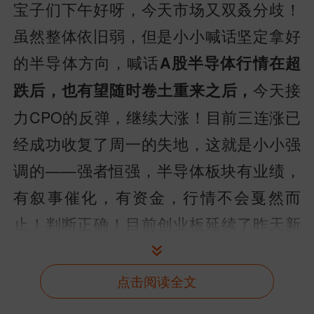
宝子们下午好呀，今天市场又双叒分歧！
虽然整体依旧弱，但是小小喊话坚定拿好
的半导体方向，喊话
A股半导体行情在超
今天接
跌后，也有望随时卷土重来之后，
力CPO的反弹，继续大涨！目前三连涨已
经成功收复了周一的失地，这就是小小强
调的——强者恒强，半导体板块有业绩，
有叙事催化，有资金，行情不会戛然而
止！判断正确！目前创业板延续了昨天新
高之后的震荡，分歧，但好在回踩五日线
支撑有效，科创50也成功站上五日线，小
点击阅读全文
小昨晚复盘提过——今天
如果科创50也能