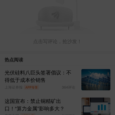
【新能源】
午后电池下跌1.75%，可惜，前面几次冲
高都被大盘带下去，开始跟跌大盘，老哈
点击写评论，抢沙发！
再看看。
热点阅读
【创新药】
光伏硅料八巨头签署倡议：不
午后创新药下跌1.91%，破位，老哈再看
得低于成本价销售
看。
上海证券报
364
评论
APP专享
【半导体】
这国宣布：禁止铜精矿出
口！“算力金属”影响多大？
午后上涨2.03%，考虑到强者恒强，老哈