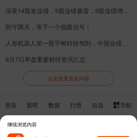
$创金合信全球芯片产业股票(QDII)C$，+
深夜14股发业绩，5股业绩暴雷，9股业绩增
长，别搞错方向
5000元。这只是全球半导体混合，持仓
阿
防守两天，等下一个低吸信号！
斯麦
、
台积电
、谷歌等美股大科技龙头，
人形机器人第一股宇树科技驾到，中报业绩难
美股含量更高，昨天上涨4.19%，近一年
以代表未来，中签就是赚到
上涨84.19%，业绩很好。考虑到全球对AI
8月7日早盘重要财经资讯汇总
投入超预期，谷歌、台积电等美股巨头对
AI投入开支和业绩也超预期，或持续刺激
点击查看更多内容
全球半导体走强，看好美股还将强者恒
强。我计划布局创金合信全球芯片产业股
资讯
股吧
数据
行情
自选
导航
票(QDII)C，目前很多美基都限额，以后投
触屏版
电脑版
资美股限制很多，这只不限额，老哈抓紧
继续浏览内容
投起来。