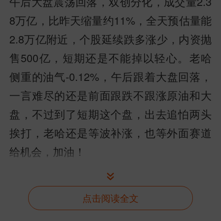
午后大盘震荡回落，双创分化，成交量2.3
8万亿，比昨天缩量约11%，全天预估量能
2.8万亿附近，个股延续跌多涨少，内资抛
售500亿，短期还是不能掉以轻心。老哈
侧重的油气-0.12%，午后跟着大盘回落，
一言难尽的还是前面跟跌不跟涨原油和大
盘，不过到了短期这个盘，出去追怕两头
挨打，老哈还是等波补涨，也等外面赛道
给机会，加油！
【
机器人
】
点击阅读全文
午后机器人上涨+0.28%，划水行情，老哈