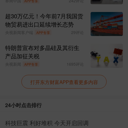
券商中国
242
评论
APP专享
中长期定投。
超30万亿元！今年前7月我国货
物贸易进出口延续增长态势
央视新闻客户端
29
评论
APP专享
特朗普宣布对多晶硅及其衍生
产品加征关税
央视新闻
1695
评论
APP专享
打开东方财富APP查看更多内容
我个人的操作（6.4周四）
24小时点击排行
【我的加仓计划】
科技巨震 利好堆积 今天开启回调