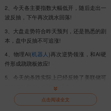
2、今天各主要指数大幅低开，随后走出一
波反抽，下午再次跳水回落!
3、大盘走势符合昨天预判，还是熟悉的剧
本，盘中反抽不可追涨!
4、物理AI(
机器人
)再次逆势领涨，和AI硬
件形成跷跷板效应!
5、今天的杀跌实际上已经反映了美联储可
能加息的预期，利空兑现充分!
点击阅读全文
6、明天如果资金回流AI硬件做修复，有望
带动大盘蓄势反弹!