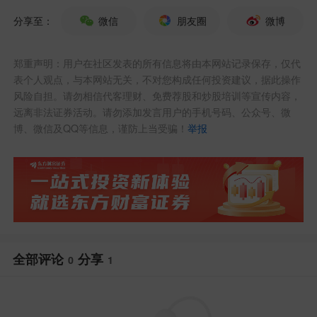
分享至：
微信
朋友圈
微博
第二部分：如何前瞻行情转暖信号?
郑重声明：用户在社区发表的所有信息将由本网站记录保存，仅代
1、亏钱效应大幅收敛，高位补跌完毕，量
表个人观点，与本网站无关，不对您构成任何投资建议，据此操作
风险自担。请勿相信代客理财、免费荐股和炒股培训等宣传内容，
能萎缩，空头力量衰竭。先判断:该跌的都
远离非法证券活动。请勿添加发言用户的手机号码、公众号、微
跌
博、微信及QQ等信息，谨防上当受骗！
举报
过了，跌不下去了，才有机会过渡到行情
转暖。
2、最关键的研判点在于:主动做多力量开
全部评论
分享
始崛起。关键词:资金持续流入(分时出现大
0
1
量的主动买盘)，批量涨停板(情绪率先回