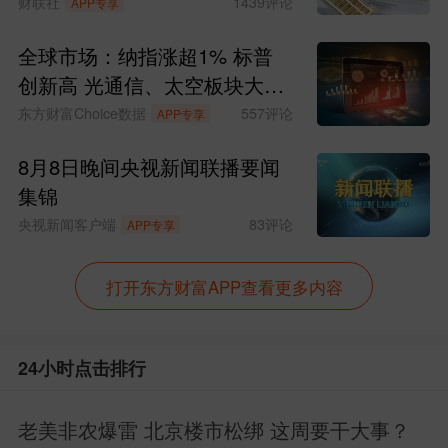
今天如期出现大跌走势，符合昨天推演的
财联社
1439
评论
APP专享
第三种情况。明天行情推演及应对思路破3
全球市场：纳指涨超1% 标普
927点时可以控仓低吸。
创新高 光通信、太空板块大涨
SpaceX涨超15%
东方财富Choice数据
557
评论
APP专享
1、明天竟价低开，沪指低开30点以内。
8月8日晚间央视新闻联播要闻
早盘可能先回踩今天的低点3927点，踩破
集锦
后展开反弹。因此，急跌踩
央视新闻客户端
83
评论
APP专享
2、明天竞价低开，沪指低开30点以内。
打开东方财富APP查看更多内容
早盘可能有量化资金直接抢反弹，抢至红
盘，形成“低开立桩”的走势。
24小时点击排行
出现这种走势，则不追涨，以观望为主，
老美非农爆雷 北京楼市松绑 这周要干大事？
择机处理持仓。