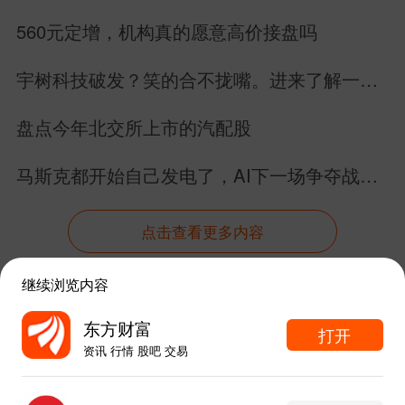
560元定增，机构真的愿意高价接盘吗
3、明天竞价高开，可能受到美日韩股市影
响，沪指高开20点以内。早盘冲高后走出
宇树科技破发？笑的合不拢嘴。进来了解一下
具身智能的未来。
一波分歧回落，再维持在红
盘点今年北交所上市的汽配股
盘区域进行强势整理。出现这种走势，则
马斯克都开始自己发电了，AI下一场争夺战还
不追涨，以观望为主，择机处理持仓。
是芯片吗？
点击查看更多内容
4、板块方面，如果资金回流AI硬件，那么
机器人板块可能出现冲高回落，注意获利
继续浏览内容
盘的兑现节奏。
资讯
股吧
数据
行情
自选
导航
东方财富
打开
资讯 行情 股吧 交易
触屏版
电脑版
【备注】不要满仓操作，弱势环境中更要
东方财富APP内打开
重视交易节奏。