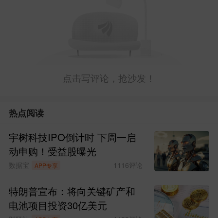
暖，预示着大盘即将转势)，反包(分歧转
一
致)，创新高(打出新高度)
点击写评论，抢沙发！
3、大盘出现关键转折信号，比如:放量中
阳，反包中阳，小碎步连阳。
热点阅读
[备注】多个信号密集出现，达到共振效
宇树科技IPO倒计时 下周一启
果，信号的可信度和成功率也将大幅提
动申购！受益股曝光
高。
数据宝
1116
评论
APP专享
第三部分：短中期行情推演及应对思路
特朗普宣布：将向关键矿产和
电池项目投资30亿美元