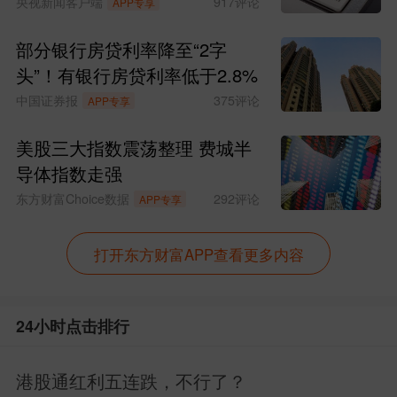
央视新闻客户端
917
评论
APP专享
部分银行房贷利率降至“2字
头”！有银行房贷利率低于2.8%
中国证券报
375
评论
APP专享
美股三大指数震荡整理 费城半
导体指数走强
东方财富Choice数据
292
评论
APP专享
手中有股心中无股！耐得住寂寞，才能守
打开东方财富APP查看更多内容
得住繁华，时间的玫瑰！！
24小时点击排行
发布于
雷赛智能吧
股吧网页版
港股通红利五连跌，不行了？