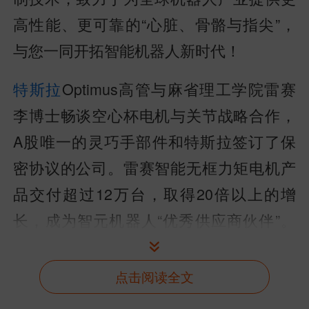
高性能、更可靠的“心脏、骨骼与指尖”，
与您一同开拓智能机器人新时代！
特斯拉
Optimus高管与麻省理工学院雷赛
李博士畅谈空心杯电机与关节战略合作，
A股唯一的灵巧手部件和特斯拉签订了保
密协议的公司。雷赛智能无框力矩电机产
品交付超过12万台，取得20倍以上的增
长，成为智元机器人“优秀供应商伙伴”。
在无框力矩电机之外，公司的行星关节模
组、
谐波
关节模组以及高自由度灵巧手研
点击阅读全文
发成功并实现批量供应，开始规模化出