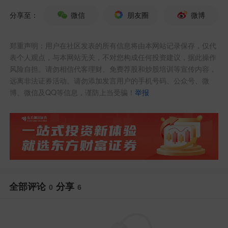
货。雷赛进入了宇树
优必选
机器人，雷赛
分享至：
微信
朋友圈
微博
智能与银河通用机器人是核心供应链合作
郑重声明：用户在社区发表的所有信息将由本网站记录保存，仅代
关系，目前已进入国内80%主流人形机器
表个人观点，与本网站无关，不对您构成任何投资建议，据此操作
人厂商供应链体系。
风险自担。请勿相信代客理财、免费荐股和炒股培训等宣传内容，
远离非法证券活动。请勿添加发言用户的手机号码、公众号、微
博、微信及QQ等信息，谨防上当受骗！
举报
这样的好行业（人形机器人未来发展最大
的行业）好公司（全球顶尖专家撑舵）好
股票（50多倍pe在行业中属低估），价投
者应惜股如金！
牛股
最
佳
标
的
之
一！
全部评论
分享
0
6